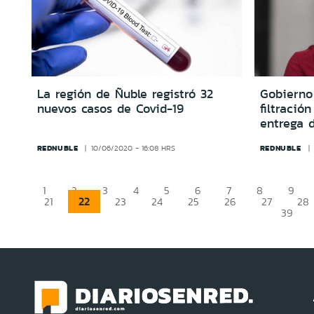
La región de Ñuble registró 32
Gobierno 
nuevos casos de Covid-19
filtració
entrega 
REDNUBLE
REDNUBLE
10/06/2020 - 16:08 HRS
1
2
3
4
5
6
7
8
9
22
21
23
24
25
26
27
28
39