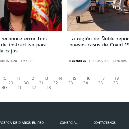
reconoce error tras
La región de Ñuble repor
n de instructivo para
nuevos casos de Covid-1
de cajas
REDNUBLE
10/06/2020 - 12:55 HRS
09/06/2020 - 13:26 HRS
10
11
12
13
14
15
16
17
18
29
30
31
32
33
34
35
36
40
41
42
43
ACERCA DE DIARIOS EN RED
COMERCIAL
CONTÁCTENOS