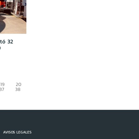
tó 32
9
19
20
37
38
AVISOS LEGALES