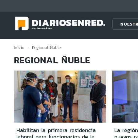
Click acá para ir directamente al contenido
NUESTR
Inicio
Regional
Ñuble
REGIONAL ÑUBLE
Habilitan la primera residencia
La región
laboral para funcionarios de la
nuevos c