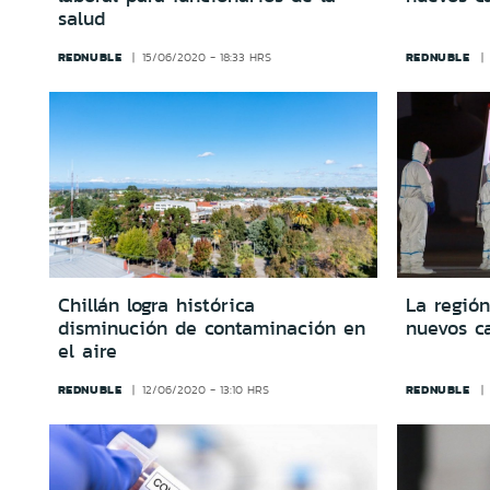
salud
REDNUBLE
REDNUBLE
15/06/2020 - 18:33 HRS
Chillán logra histórica
La región
disminución de contaminación en
nuevos c
el aire
REDNUBLE
REDNUBLE
12/06/2020 - 13:10 HRS