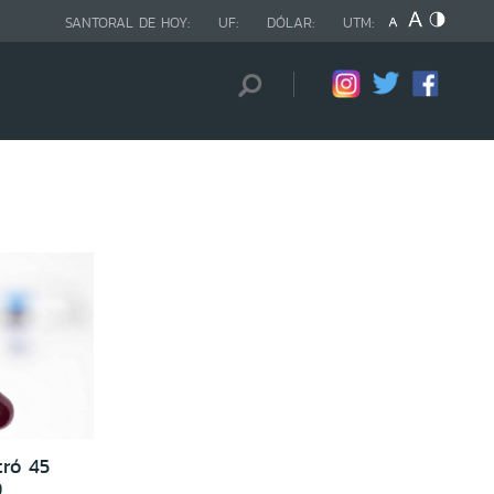
SANTORAL DE HOY:
UF:
DÓLAR:
UTM:
tró 45
9