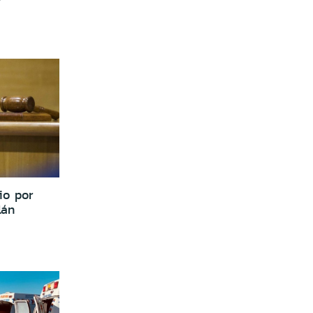
io por
lán