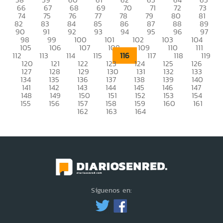
66
67
68
69
70
71
72
73
74
75
76
77
78
79
80
81
82
83
84
85
86
87
88
89
90
91
92
93
94
95
96
97
98
99
100
101
102
103
104
105
106
107
108
109
110
111
116
112
113
114
115
117
118
119
120
121
122
123
124
125
126
127
128
129
130
131
132
133
134
135
136
137
138
139
140
141
142
143
144
145
146
147
148
149
150
151
152
153
154
155
156
157
158
159
160
161
162
163
164
Síguenos en: