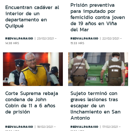
Prisión preventiva
Encuentran cadáver al
para imputado por
interior de un
femicidio contra joven
departamento en
de 19 años en Viña
Quilpué
del Mar
REDVALPARAISO
REDVALPARAISO
23/02/2021 -
22/02/2021 -
14:38 HRS
15:33 HRS
Corte Suprema rebaja
Sujeto terminó con
condena de John
graves lesiones tras
Cobin de 11 a 6 años
escapar de un
de prisión
linchamiento en San
Antonio
REDVALPARAISO
REDVALPARAISO
18/02/2021 -
17/02/2021 -