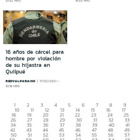
10:52 HRS
16:53 HRS
16 años de cárcel para
hombre por violación
de su hijastra en
Quilpué
REDVALPARAISO
17/02/2021 -
10:18 HRS
1
2
3
4
5
6
7
8
9
10
11
12
13
14
15
16
17
18
19
20
21
22
23
24
25
26
27
28
29
30
31
32
33
34
35
36
37
38
39
40
41
42
43
44
45
46
47
48
49
50
51
52
53
54
55
56
57
58
59
60
61
62
63
64
65