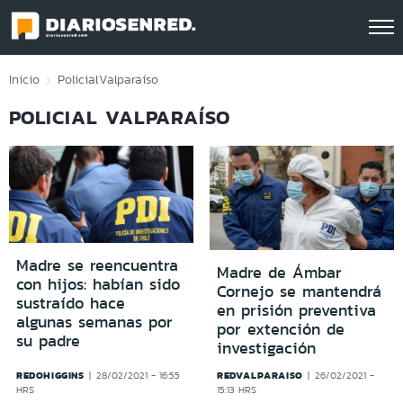
Click acá para ir directamente al contenido
Inicio
Policial
Valparaíso
POLICIAL VALPARAÍSO
Madre se reencuentra
Madre de Ámbar
con hijos: habían sido
Cornejo se mantendrá
sustraído hace
en prisión preventiva
algunas semanas por
por extención de
su padre
investigación
REDOHIGGINS
REDVALPARAISO
28/02/2021 - 16:55
26/02/2021 -
HRS
15:13 HRS