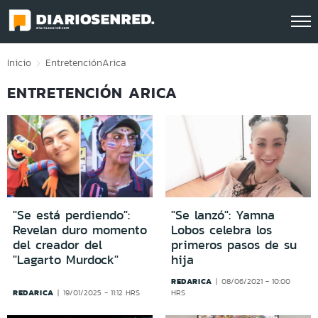
Click acá para ir directamente al contenido
Inicio
Entretención
Arica
ENTRETENCIÓN ARICA
"Se está perdiendo":
"Se lanzó": Yamna
Revelan duro momento
Lobos celebra los
del creador del
primeros pasos de su
"Lagarto Murdock"
hija
REDARICA
08/06/2021 - 10:00
REDARICA
19/01/2025 - 11:12 HRS
HRS