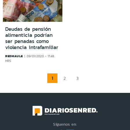
Deudas de pensión
alimenticia podrían
ser penadas como
violencia intrafamiliar
REDMAULE
09/01/2020 - 17:48
HRS
1
2
3
Síguenos en: