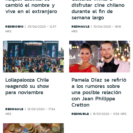
cambió el nombre y
disfrutar cine chileno
vive en el extranjero
durante el fin de
semana largo
REDBIOBIO
REDMAULE
25/04/2020 - 12:37
10/04/2020 - 18:19
HRS
HRS
Lollapalooza Chile
Pamela Díaz se refirió
reagendó su show
a los rumores sobre
para noviembre
una posible relación
con Jean Philippe
Cretton
REDMAULE
13/03/2020 - 17:34
REDNUBLE
HRS
15/01/2020 - 11:03 HRS