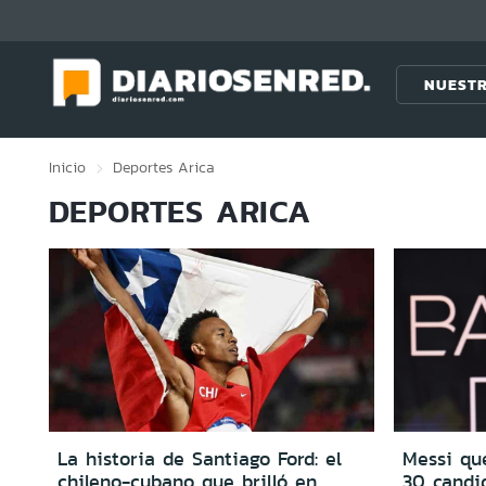
Click acá para ir directamente al contenido
NUESTR
Inicio
Deportes
Arica
DEPORTES ARICA
La historia de Santiago Ford: el
Messi que
chileno-cubano que brilló en
30 candi