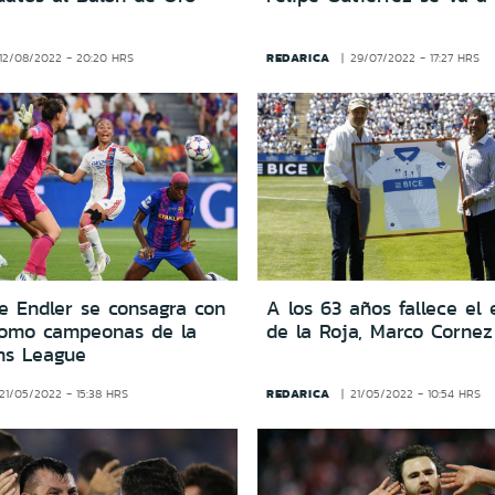
REDARICA
12/08/2022 - 20:20 HRS
29/07/2022 - 17:27 HRS
e Endler se consagra con
A los 63 años fallece el 
como campeonas de la
de la Roja, Marco Cornez
ns League
REDARICA
21/05/2022 - 15:38 HRS
21/05/2022 - 10:54 HRS