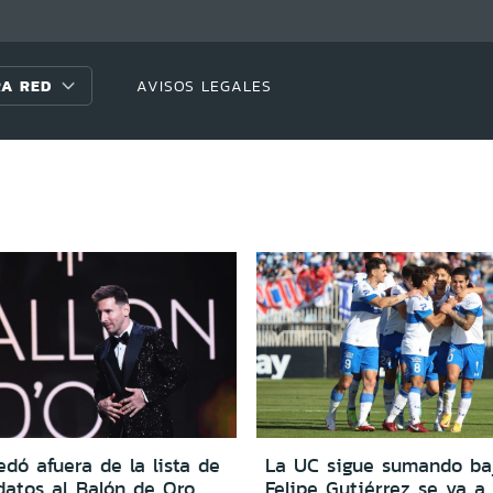
A RED
AVISOS LEGALES
dó afuera de la lista de
La UC sigue sumando baj
datos al Balón de Oro
Felipe Gutiérrez se va a