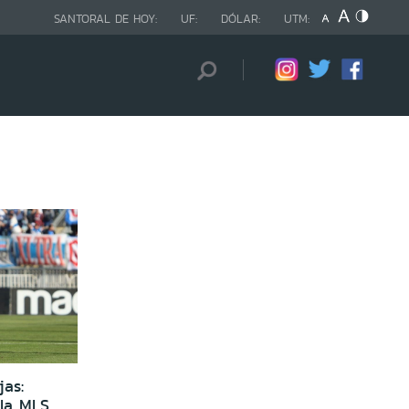
SANTORAL DE HOY:
UF:
DÓLAR:
UTM:
as:
 la MLS