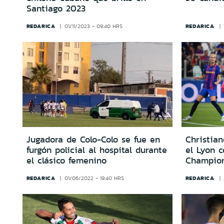
Santiago 2023
REDARICA
REDARICA
01/11/2023 - 09:40 HRS
Jugadora de Colo-Colo se fue en
Christian
furgón policial al hospital durante
el Lyon 
el clásico femenino
Champio
REDARICA
REDARICA
01/06/2022 - 19:40 HRS