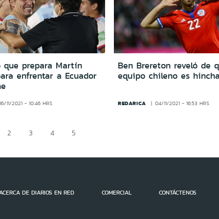
o que prepara Martín
Ben Brereton reveló de 
para enfrentar a Ecuador
equipo chileno es hinch
he
REDARICA
16/11/2021 - 10:46 HRS
04/11/2021 - 16:53 HRS
2
3
4
5
ACERCA DE DIARIOS EN RED
COMERCIAL
CONTÁCTENOS