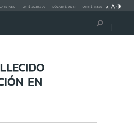
 CAYETANO
UF:
$ 40.844,79
DÓLAR:
$ 912,41
UTM:
$ 71.649
LLECIDO
CIÓN EN