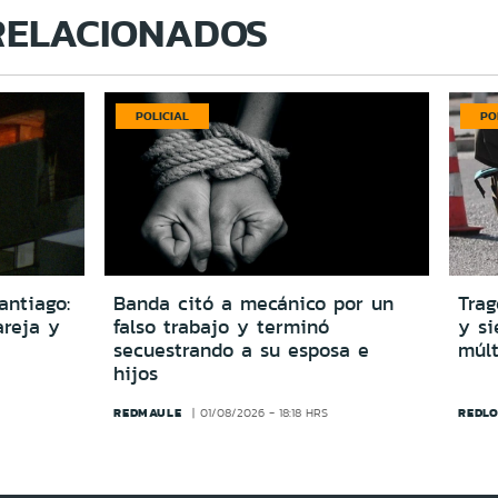
RELACIONADOS
POLICIAL
PO
antiago:
Banda citó a mecánico por un
Trag
reja y
falso trabajo y terminó
y si
secuestrando a su esposa e
múlt
hijos
REDMAULE
REDLO
01/08/2026 - 18:18 HRS