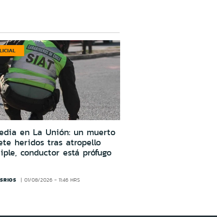
LICIAL
edia en La Unión: un muerto
ete heridos tras atropello
iple, conductor está prófugo
SRIOS
01/08/2026 - 11:46 HRS