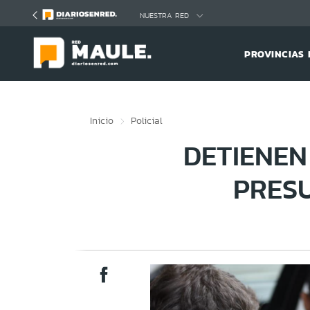
Click acá para ir directamente al contenido
NUESTRA RED
PROVINCIAS 
Inicio
Policial
DETIENE
PRESU