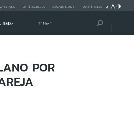
 CAYETANO
UF:
$ 40.844,79
DÓLAR:
$ 912,41
UTM:
$ 71.649
A RED
Tª Máx:
º
LANO POR
PAREJA