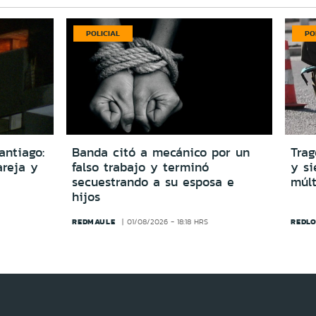
POLICIAL
PO
antiago:
Banda citó a mecánico por un
Trag
reja y
falso trabajo y terminó
y si
secuestrando a su esposa e
múlt
hijos
REDMAULE
REDLO
01/08/2026 - 18:18 HRS